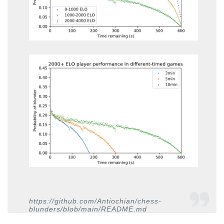
https://github.com/Antiochian/chess-
blunders/blob/main/README.md