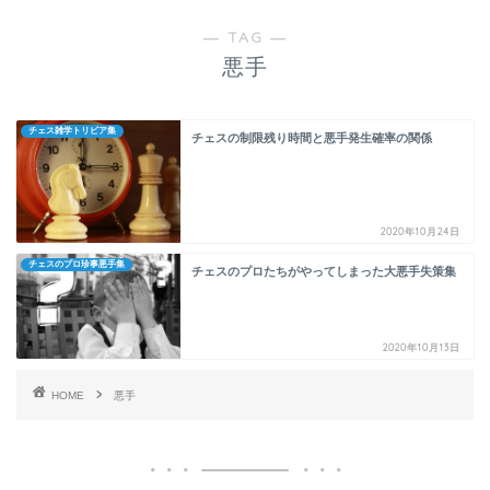
― TAG ―
悪手
チェス雑学トリビア集
チェスの制限残り時間と悪手発生確率の関係
2020年10月24日
チェスのプロ珍事悪手集
チェスのプロたちがやってしまった大悪手失策集
2020年10月13日
HOME
悪手