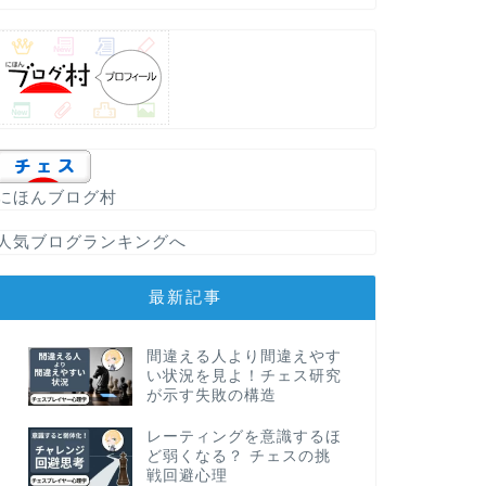
チェス雑学トリビア集
チェスの制限
係
にほんブログ村
今日のお話はチェスの
です。もしかすると将
ません。 残り時間と
人気ブログランキングへ
最新記事
チェス雑学トリビア集
チェスにおけ
間違える人より間違えやす
い状況を見よ！チェス研究
今回の話題はキングで
が示す失敗の構造
いう立ち位置なの？と
読める文で書いていきた
レーティングを意識するほ
ど弱くなる？ チェスの挑
戦回避心理