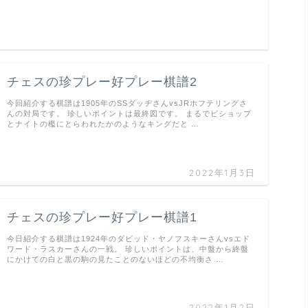
チェスの珍プレー好プレー棋譜2
今回紹介する棋譜は1905年のSSダッヂさんvsJRホフテリングさ
んの対局です。 珍しいポイントは最終図です。 まるでビショップ
とナイトの檻にとらわれたかのようなキングだと …
2022年1月3日
チェスの珍プレー好プレー棋譜1
今日紹介する棋譜は1924年のダビッド・ヤノフスキーさんvsエド
ワード・ラスカーさんの一戦。 珍しいポイントは、中盤から終盤
にかけての白と黒の駒の見たことのないほどの不均衡さ …
2022年1月2日