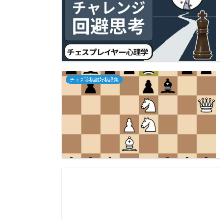
チェス珍棋譜好棋譜集