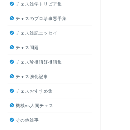
https://chesszanmai
チェス雑学トリビア集
チェスのプロ珍事悪手集
チェス雑記エッセイ
チェス雑学トリビア集
ドラマ『クイ
チェス問題
識60年代のチ
[写真/Netflix]
チェス珍棋譜好棋譜集
ットとりあえず4話ま
界 …
チェス強化記事
チェスおすすめ集
チェス雑学トリビア集
2020年世界
機械vs人間チェス
ング一覧
今日の話題はお金です
その他雑事
問があるかと思います
いました。 …