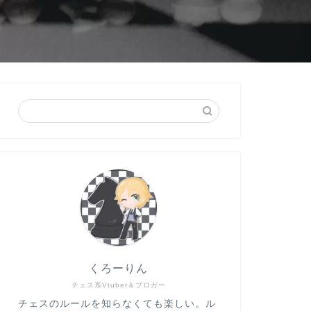
チェスおすすめ集
間違える人よ
チェス研究が
今日の気になった論文
です。紹介する研究は
い、人のミスを …
くろーりん
チェス系Vtuber＆ブロガー
チェス雑学トリビア集
結果から見る
チェスのルールを知らなくても楽しい。ル