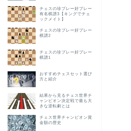
チェスの珍プレー好プレー
有名棋譜3【キングでチェ
ックメイト】
チェス雑学トリビア集
チェスは先手
チェスの珍プレー好プレー
棋譜2
説は真実か
今回の話題は先手と後
チェスの珍プレー好プレー
がいるかもしれないの
の方が勝率がいいの …
棋譜1
おすすめチェスセット選び
方と紹介
チェス雑学トリビア集
チェスのレー
結果から見るチェス世界チ
ャンピオン決定戦で最も大
引き分け期待
きな逆転劇とは
今回は「レーティング
けど、引き分け率って
チェス世界チャンピオン賞
ないの？」という人 …
金額の歴史