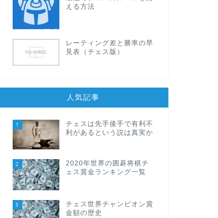
える方法
レーティング差と勝率の早
見表（チェス版）
人気記事
チェスは先手後手で有利不
1
利があるという説は真実か
2020年世界の囲碁将棋チ
2
ェス賞金ランキング一覧
チェス世界チャンピオン賞
3
金額の歴史